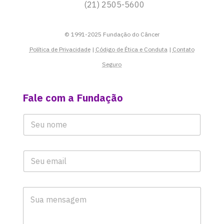
(21) 2505-5600
© 1991-2025 Fundação do Câncer
Política de Privacidade
|
Código de Ética e Conduta
|
Contato
Seguro
Fale com a Fundação
N
M
N
o
e
o
m
n
m
e
s
e
S
a
E
*
u
g
m
a
e
a
N
m
i
o
N
S
l
m
o
u
*
e
m
a
e
M