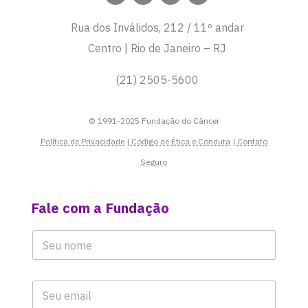
Rua dos Inválidos, 212 / 11º andar
Centro | Rio de Janeiro – RJ
(21) 2505-5600
© 1991-2025 Fundação do Câncer
Política de Privacidade
|
Código de Ética e Conduta
|
Contato
Seguro
Fale com a Fundação
*
S
N
*
u
o
M
a
m
e
E
e
n
m
E
*
s
a
m
a
i