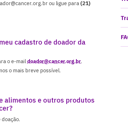
oador@cancer.org.br ou ligue para
(21)
Tr
FA
 meu cadastro de doador da
ra o e-mail
doador@cancer.org.br
.
os o mais breve possível.
 alimentos e outros produtos
cer?
e doação.