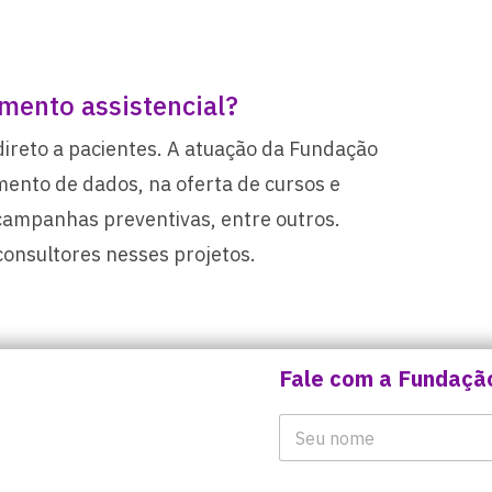
mento assistencial?
ireto a pacientes. A atuação da Fundação
mento de dados, na oferta de cursos e
 campanhas preventivas, entre outros.
onsultores nesses projetos.
Fale com a Fundaçã
S
N
u
o
a
m
S
e
E
u