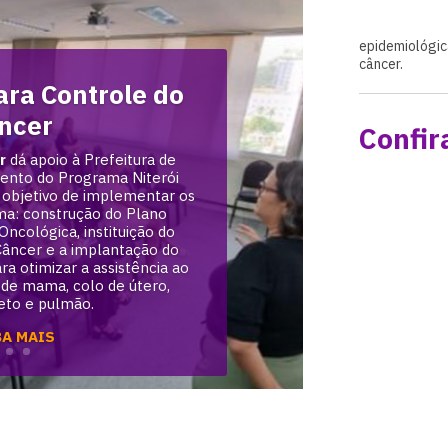
epidemiológic
câncer.
ra Controle do
ncer
Confir
r
dá apoio à Prefeitura de
mento do Programa Niterói
objetivo de implementar os
ma: construção do Plano
ncológica, instituição do
Câncer e a implantação do
a otimizar a assistência ao
de mama, colo de útero,
reto e pulmão.
BA MAIS