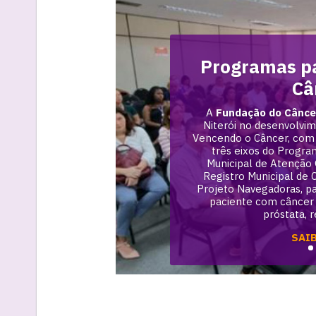
Programas pa
Câ
A
Fundação do Cânce
Niterói no desenvolvi
Vencendo o Câncer, com 
três eixos do Progra
Municipal de Atenção O
Registro Municipal de 
Projeto Navegadoras, par
paciente com câncer 
próstata, 
SAI