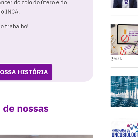
âncer do colo do útero e do
do INCA.
o trabalho!
geral.
OSSA HISTÓRIA
 de nossas